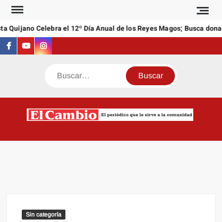
Saltar
al
a Quijano Celebra el 12º Día Anual de los Reyes Magos; Busca donac
contenido
Facebook
Youtube
Instagram
Buscar
C
El
NEW
periódi
que l
sirve a
comuni
Sin categoría