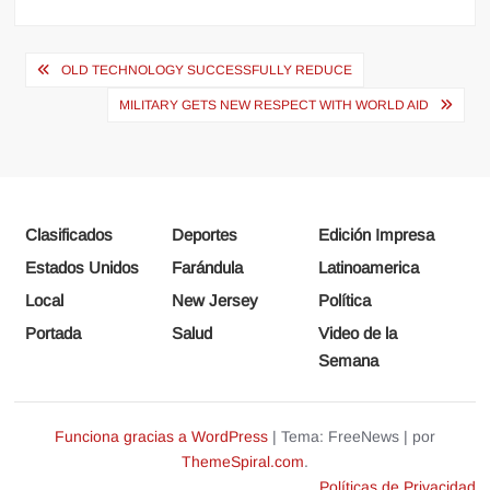
Navegación
OLD TECHNOLOGY SUCCESSFULLY REDUCE
de
MILITARY GETS NEW RESPECT WITH WORLD AID
entradas
Clasificados
Deportes
Edición Impresa
Estados Unidos
Farándula
Latinoamerica
Local
New Jersey
Política
Portada
Salud
Video de la
Semana
Funciona gracias a WordPress
|
Tema: FreeNews
|
por
ThemeSpiral.com
.
Políticas de Privacidad