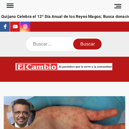
Saltar
al
uijano Celebra el 12º Día Anual de los Reyes Magos; Busca donacion
contenido
Facebook
Youtube
Instagram
Buscar
C
El
NEW
periódi
que l
sirve a
comuni