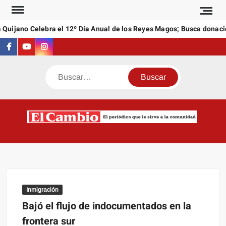
Saltar
al
Quijano Celebra el 12º Día Anual de los Reyes Magos; Busca donacio
contenido
Facebook
Youtube
Instagram
Buscar
C
El
NEW
periódi
que l
sirve a
comuni
Inmigración
Bajó el flujo de indocumentados en la
frontera sur