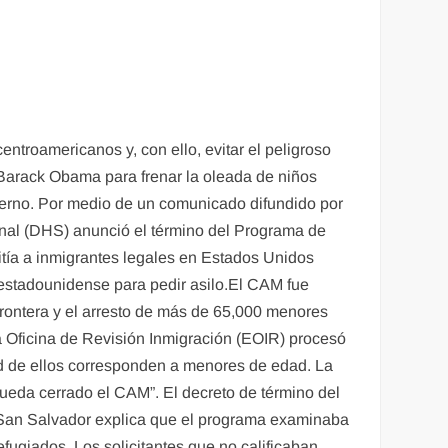
ntroamericanos y, con ello, evitar el peligroso
 Barack Obama para frenar la oleada de niños
erno. Por medio de un comunicado difundido por
al (DHS) anunció el término del Programa de
tía a inmigrantes legales en Estados Unidos
ra estadounidense para pedir asilo.El CAM fue
frontera y el arresto de más de 65,000 menores
la Oficina de Revisión Inmigración (EOIR) procesó
ad de ellos corresponden a menores de edad. La
ueda cerrado el CAM”. El decreto de término del
 San Salvador explica que el programa examinaba
fugiados. Los solicitantes que no calificaban