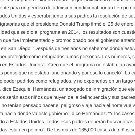
nte para un permiso de admisión condicional por un tiempo no
tados Unidos y esperaba junto a sus padres la resolución de s
gratorias que el presidente Donald Trump firmó el 25 de enero
cidad que se dio al programa en 2014, los resultados son cues
n que fue implementado y promocionado por el gobierno anterior”
ia en San Diego. “Después de tres años no sabemos dónde estu
ber protegido como refugiados a más personas. Los números, s
 en Estados Unidos”. “Creo que el programa no estaba tan avan
ás pensó que no estaba funcionando y por eso lo canceló”. La
de poder pedirlos como refugiados, y no exponerlos en un largo 
o”, dice Ezequiel Hernández, un abogado de inmigración que eje
dos serán esos niños que huyen de la delincuencia y sus padres
o tenían pensado hacer el peligroso viaje hacia el norte vuelv
a hacia dónde va este gobierno”, dice Hernández. “Y los casos
do a Estados Unidos. Todos esos padres deberán buscar otras 
 vidas están en peligro”. De los más de 185,000 casos de niños 