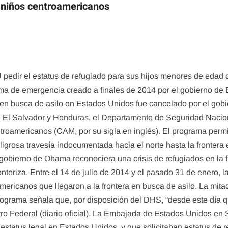
 niños centroamericanos
edir el estatus de refugiado para sus hijos menores de edad ce
ama de emergencia creado a finales de 2014 por el gobierno de
n busca de asilo en Estados Unidos fue cancelado por el gobi
El Salvador y Honduras, el Departamento de Seguridad Nacion
oamericanos (CAM, por su sigla en inglés). El programa permi
 peligrosa travesía indocumentada hacia el norte hasta la fronte
 gobierno de Obama reconociera una crisis de refugiados en la 
nteriza. Entre el 14 de julio de 2014 y el pasado 31 de enero, 
ericanos que llegaron a la frontera en busca de asilo. La mit
rograma señala que, por disposición del DHS, “desde este día q
ro Federal (diario oficial). La Embajada de Estados Unidos en
status legal en Estados Unidos, y que solicitaban estatus de re