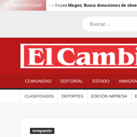
Saltar
 el 12º Día Anual de los Reyes Magos; Busca donaciones de obsequio
ÚLTIMAS NOTICIAS
al
contenido
Buscar
COMUNIDAD
EDITORIAL
ESTADO
INMIGR
CLASIFICADOS
DEPORTES
EDICIÓN IMPRESA
Inmigración