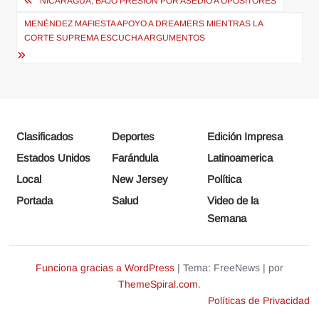
Navegación
NICARAGUA, BAJO PRESIÓN POR ASEDIO A OPOSITORES
de
MENÉNDEZ MAFIESTA APOYO A DREAMERS MIENTRAS LA
entradas
CORTE SUPREMA ESCUCHA ARGUMENTOS
Clasificados
Deportes
Edición Impresa
Estados Unidos
Farándula
Latinoamerica
Local
New Jersey
Política
Portada
Salud
Video de la
Semana
Funciona gracias a WordPress
|
Tema: FreeNews
|
por
ThemeSpiral.com
.
Políticas de Privacidad