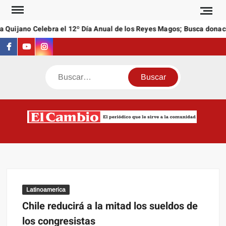
Saltar
al
 Quijano Celebra el 12º Día Anual de los Reyes Magos; Busca donaci
contenido
Facebook
Youtube
Instagram
Buscar
C
El
NEW
periódi
que l
sirve a
comuni
Latinoamerica
Chile reducirá a la mitad los sueldos de
los congresistas