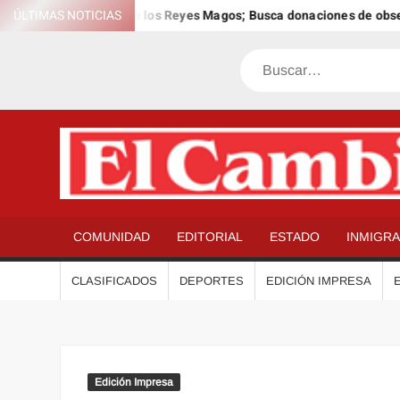
Saltar
a el 12º Día Anual de los Reyes Magos; Busca donaciones de obsequi
ÚLTIMAS NOTICIAS
al
contenido
Buscar
COMUNIDAD
EDITORIAL
ESTADO
INMIGR
CLASIFICADOS
DEPORTES
EDICIÓN IMPRESA
Edición Impresa