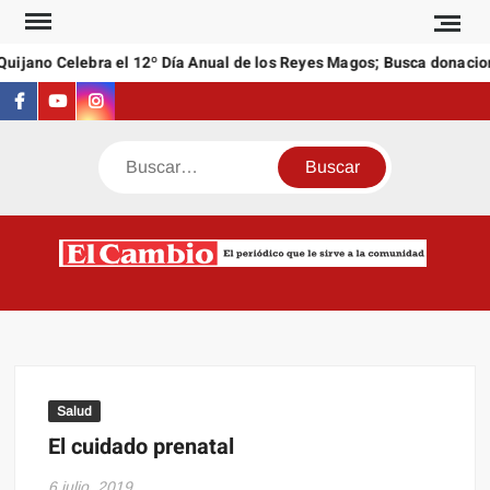
Saltar
al
ijano Celebra el 12º Día Anual de los Reyes Magos; Busca donacione
contenido
Facebook
Youtube
Instagram
Buscar
C
El
NEW
periódi
que l
sirve a
comuni
Salud
El cuidado prenatal
6 julio, 2019