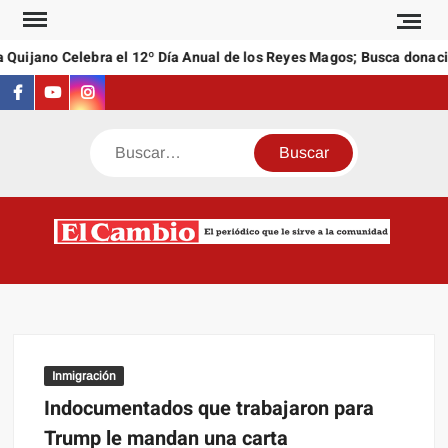
Saltar
al
Quijano Celebra el 12º Día Anual de los Reyes Magos; Busca donacio
contenido
Facebook
Youtube
Instagram
Buscar
C
El
NEW
periódi
que l
sirve a
comuni
Inmigración
Indocumentados que trabajaron para
Trump le mandan una carta