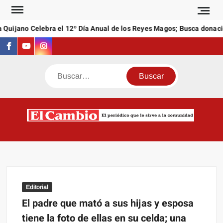
Saltar
al
Quijano Celebra el 12º Día Anual de los Reyes Magos; Busca donacio
contenido
Facebook
Youtube
Instagram
Buscar
C
El
NEW
periódi
que l
sirve a
comuni
Editorial
El padre que mató a sus hijas y esposa
tiene la foto de ellas en su celda; una