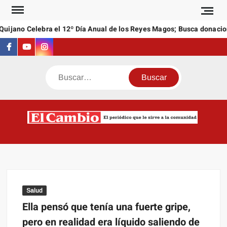
Saltar
al
ijano Celebra el 12º Día Anual de los Reyes Magos; Busca donacione
contenido
Facebook
Youtube
Instagram
Buscar
C
El
NEW
periódi
que l
sirve a
comuni
Salud
Ella pensó que tenía una fuerte gripe,
pero en realidad era líquido saliendo de