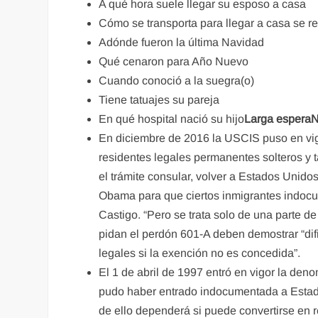
A qué hora suele llegar su esposo a casa
Cómo se transporta para llegar a casa se re
Adónde fueron la última Navidad
Qué cenaron para Año Nuevo
Cuando conoció a la suegra(o)
Tiene tatuajes su pareja
En qué hospital nació su hijo
Larga espera
N
En diciembre de 2016 la USCIS puso en vig
residentes legales permanentes solteros y
el trámite consular, volver a Estados Unido
Obama para que ciertos inmigrantes indocum
Castigo. “Pero se trata solo de una parte d
pidan el perdón 601-A deben demostrar “di
legales si la exención no es concedida”.
El 1 de abril de 1997 entró en vigor la de
pudo haber entrado indocumentada a Estado
de ello dependerá si puede convertirse en r