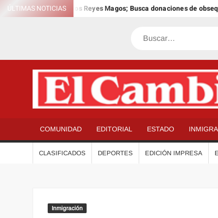
Saltar
 12º Día Anual de los Reyes Magos; Busca donaciones de obsequios p
ÚLTIMAS NOTICIAS
al
contenido
Buscar
COMUNIDAD
EDITORIAL
ESTADO
INMIGR
CLASIFICADOS
DEPORTES
EDICIÓN IMPRESA
Inmigración