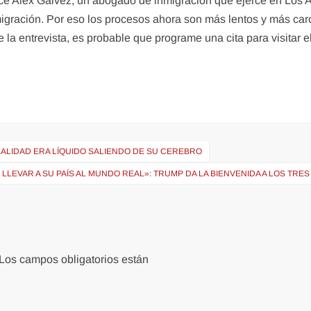
ice Alex Gálvez, un abogado de inmigración que ejerce en Los A
migración. Por eso los procesos ahora son más lentos y más car
 la entrevista, es probable que programe una cita para visitar e
EALIDAD ERA LÍQUIDO SALIENDO DE SU CEREBRO
 LLEVAR A SU PAÍS AL MUNDO REAL»: TRUMP DA LA BIENVENIDA A LOS T
Los campos obligatorios están