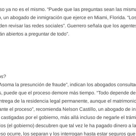
eso ya no es el mismo. “Puede que las preguntas sean las mism
o, un abogado de inmigración que ejerce en Miami, Florida. “Lo
en revisar las redes sociales”. Guerrero señala que los agent
án abiertos a preguntar de todo”.
os?
Asoma la presunción de fraude”, indican los abogados consultado
, puede que el proceso demore más tiempo. “Todo depende de l
ntrega de la residencia legal permanente, aunque el matrimonio
ante el proceso”, recomienda Nelson Castillo, un abogado de in
castigadas por el gobierno, más allá incluso de negarle el trámit
los (el gobierno) descubren que tal vez le ha pagado dinero a l
so ocurre, los separan y los interrogan hasta estar seguros que 