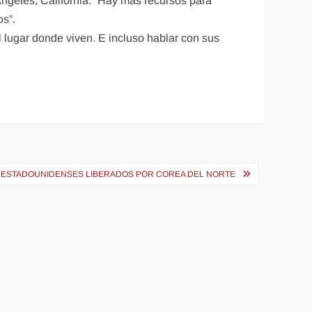
ngeles, California. “Hay más recursos para
os”.
l lugar donde viven. E incluso hablar con sus
RES ESTADOUNIDENSES LIBERADOS POR COREA DEL NORTE