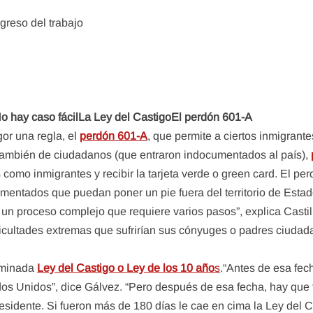
greso del trabajo
o hay caso fácil
La Ley del Castigo
El perdón 601-A
or una regla, el
perdón 601-A
, que permite a ciertos inmigran
 también de ciudadanos (que entraron indocumentados al país),
s como inmigrantes y recibir la tarjeta verde o green card. El p
entados que puedan poner un pie fuera del territorio de Estad
e un proceso complejo que requiere varios pasos”, explica Casti
ficultades extremas que sufrirían sus cónyuges o padres ciud
nominada
Ley del Castigo o Ley de los 10 año
s
.“Antes de esa fe
s Unidos”, dice Gálvez. “Pero después de esa fecha, hay que 
esidente. Si fueron más de 180 días le cae en cima la Ley del C