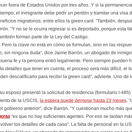
cer fuera de Estados Unidos por tres años. Y si la permanenci
 tiempo, el inmigrante debe pedir un perdón y tramitar una visa
neficios migratorios, entre ellos la green card. “También, despué
rrón. “Y no se le ocurra regresar si es deportado, porque esta fa
ambién forman parte de la Ley del Castigo.
s. Pero la clave no está en cómo se formulan, sino en las respue
le, sin ninguna duda”, dice Jaime Barrón, un abogado de inmigr
buena fe y la persona entró legalmente. Pero siempre pueden hab
etalles que tener en cuenta, el proceso será más difícil, el tr
den descalificarlo para recibir la green card”, advierte. Uno de
sposo presentó la solicitud de residencia (formulario I-485) ha
iento de la USCIS,
la espera puede demorar hasta 23 meses
. 
 gobierno anterior”, dice Barrón. “Y cuestionan mucho más que
moras
“es que no hay suficientes agentes. Por eso se tardan más.
lver los detalles de cada caso”. La falta de personal en la USC