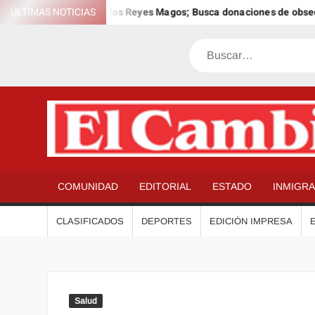
Saltar
 el 12º Día Anual de los Reyes Magos; Busca donaciones de obsequio
ÚLTIMAS NOTICIAS
al
contenido
Buscar
COMUNIDAD
EDITORIAL
ESTADO
INMIGR
CLASIFICADOS
DEPORTES
EDICIÓN IMPRESA
Salud