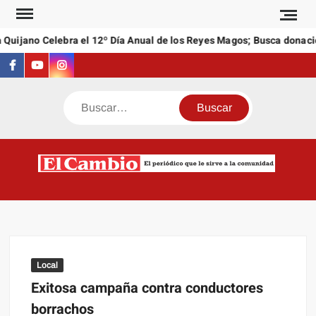
Saltar
al
Quijano Celebra el 12º Día Anual de los Reyes Magos; Busca donacio
contenido
Facebook
Youtube
Instagram
Buscar
C
El
NEW
periódi
que l
sirve a
comuni
Local
Exitosa campaña contra conductores
borrachos