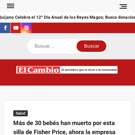
Saltar
al
ijano Celebra el 12º Día Anual de los Reyes Magos; Busca donacione
contenido
Facebook
Youtube
Instagram
Buscar
C
El
NEW
periódi
que l
sirve a
comuni
Salud
Más de 30 bebés han muerto por esta
silla de Fisher Price, ahora la empresa