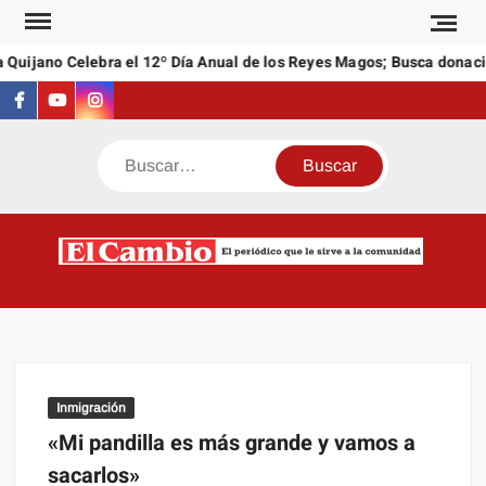
Saltar
al
Quijano Celebra el 12º Día Anual de los Reyes Magos; Busca donacio
contenido
Facebook
Youtube
Instagram
Buscar
C
El
NEW
periódi
que l
sirve a
comuni
Inmigración
«Mi pandilla es más grande y vamos a
sacarlos»