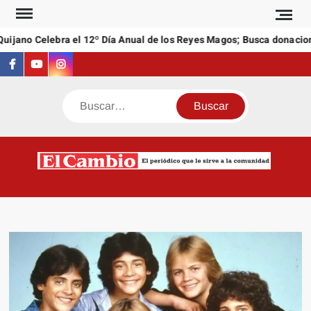
Saltar
al
jano Celebra el 12º Día Anual de los Reyes Magos; Busca donaciones
contenido
Facebook
Youtube
Instagram
Buscar
C
El
NEW
periódi
que l
sirve a
comuni