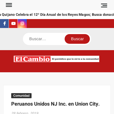
Saltar
al
Quijano Celebra el 12º Día Anual de los Reyes Magos; Busca donacio
contenido
Facebook
Youtube
Instagram
Buscar
C
El
NEW
periódi
que l
sirve a
comuni
Comunidad
Peruanos Unidos NJ Inc. en Union City.
28 febrero, 2019