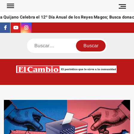
Saltar
al
 Quijano Celebra el 12º Día Anual de los Reyes Magos; Busca donaci
contenido
Facebook
Youtube
Instagram
Buscar
C
El
NEW
periódi
que l
sirve a
comuni