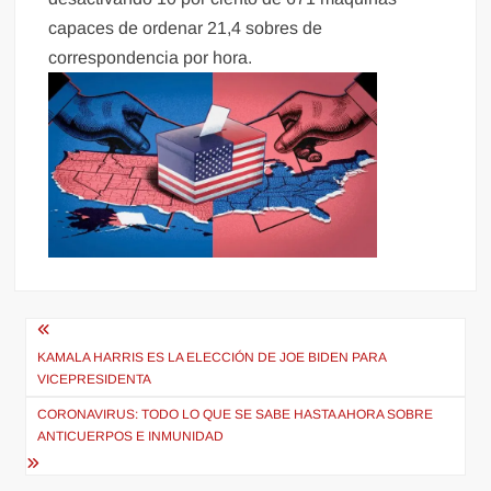
capaces de ordenar 21,4 sobres de
correspondencia por hora.
Navegación
de
KAMALA HARRIS ES LA ELECCIÓN DE JOE BIDEN PARA
VICEPRESIDENTA
entradas
CORONAVIRUS: TODO LO QUE SE SABE HASTA AHORA SOBRE
ANTICUERPOS E INMUNIDAD