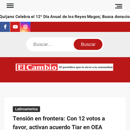
Saltar
al
ijano Celebra el 12º Día Anual de los Reyes Magos; Busca donacione
contenido
Facebook
Youtube
Instagram
Buscar
C
El
NEW
periódi
que l
sirve a
comuni
Latinoamerica
Tensión en frontera: Con 12 votos a
favor, activan acuerdo Tiar en OEA