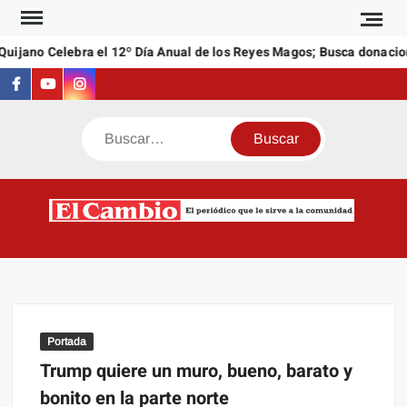
Saltar
al
ijano Celebra el 12º Día Anual de los Reyes Magos; Busca donacione
contenido
Facebook
Youtube
Instagram
Buscar
C
El
NEW
periódi
que l
sirve a
comuni
Portada
Trump quiere un muro, bueno, barato y
bonito en la parte norte